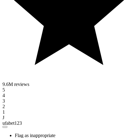
9.6M reviews
5
4
3
2
1
J
ufabet123
Flag as inappropriate