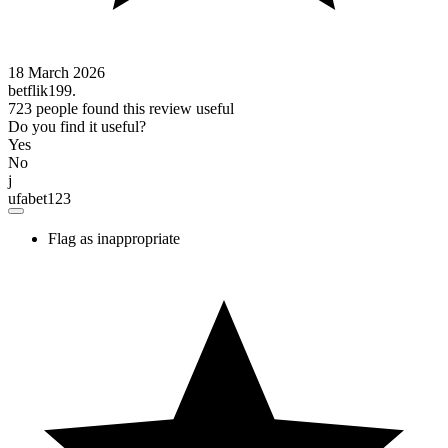
18 March 2026
betflik199.
723 people found this review useful
Do you find it useful?
Yes
No
j
ufabet123
Flag as inappropriate