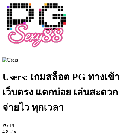
Users: เกมสล็อต PG ทางเข้า
เว็บตรง แตกบ่อย เล่นสะดวก
จ่ายไว ทุกเวลา
PG เก
4.8
star