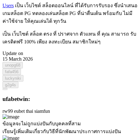
Users
เป็น เว็บไซต์ สล็อตออนไลน์ ที่ได้รับการรับรอง ซึ่งนำเสนอ
เกมสล็อต PG ทดลองเล่นสล็อต PG ที่น่าตื่นเต้น พร้อมกับ ไม่มี
ค่าใช้จ่าย ให้คุณเล่นได้ ทุกวัน
เป็น เว็บไซต์ สล็อต ตรง ที่ ปราศจาก ตัวแทน ที่ คุณ สามารถ รับ
เครดิตฟรี 100% เพียง ลงทะเบียน สมาชิกใหม่ๆ
Update on
15 March 2026
unopg68
fafa456
luckyniki
g2g4s
ufabetwin:
rw99
eubet thai
siamfun
ข้อมูลจะไม่ถูกแบ่งปันกับบุคคลที่สาม
เรียนรู้เพิ่มเติมเกี่ยวกับวิธีที่นักพัฒนาประกาศการแบ่งปัน